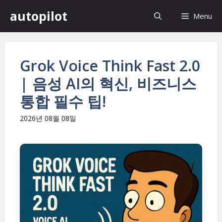
컨
autopilot
Menu
텐
츠
로
건
Grok Voice Think Fast 2.0
너
| 음성 AI의 혁신, 비즈니스
뛰
기
통합 필수 팁!
2026년 08월 08일