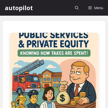
컨
autopilot
Menu
텐
츠
로
건
너
뛰
기