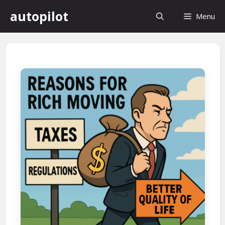
컨
autopilot
Menu
텐
츠
로
건
너
뛰
기