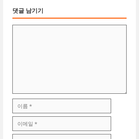
댓글 남기기
댓
글
이
름
이
메
일
웹