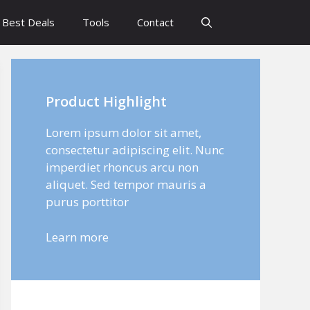
Best Deals
Tools
Contact
Product Highlight
Lorem ipsum dolor sit amet,
consectetur adipiscing elit. Nunc
imperdiet rhoncus arcu non
aliquet. Sed tempor mauris a
purus porttitor
Learn more