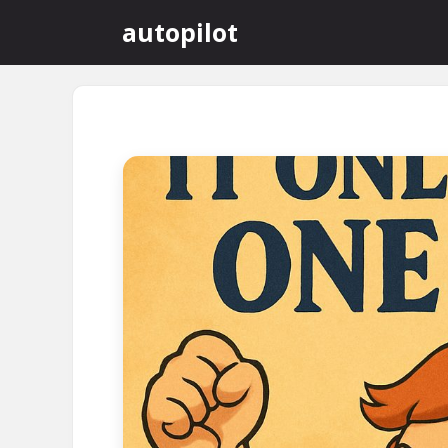
컨
autopilot
텐
츠
로
건
너
뛰
기