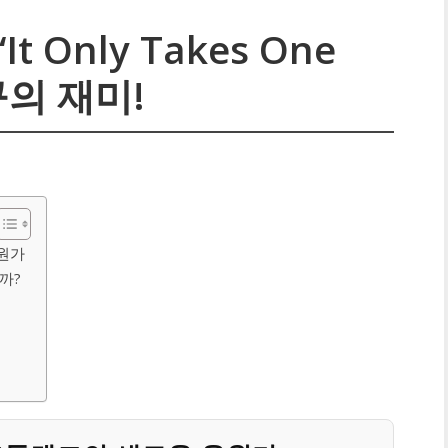
 Only Takes One
구의 재미!
응원가
까?