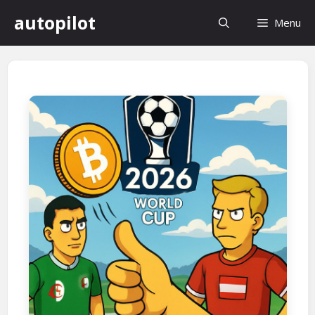
컨
autopilot
Menu
텐
츠
로
건
너
뛰
기