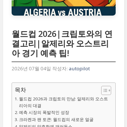
월드컵 2026|크립토와의 연
결고리|알제리와 오스트리
아 경기 예측 팁!
2026년 07월 04일
작성자:
autopilot
목차
월드컵 2026과 크립토의 만남: 알제리와 오스트
리아의 대결
예측 시장의 폭발적인 성장
크라켄과 팬 토큰: 월드컵의 새로운 얼굴
알제리의 암호화폐 패러독스