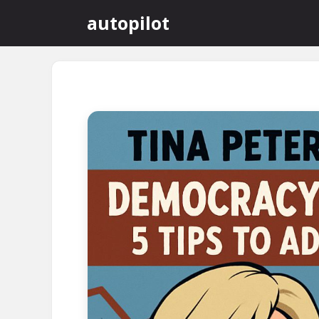
컨
autopilot
텐
츠
로
건
너
뛰
기