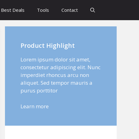
Best Deals
Tools
Contact
Product Highlight
Lorem ipsum dolor sit amet,
consectetur adipiscing elit. Nunc
imperdiet rhoncus arcu non
aliquet. Sed tempor mauris a
purus porttitor
Learn more