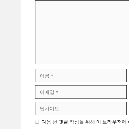
댓
글
이
름
이
메
일
웹
사
이
다음 번 댓글 작성을 위해 이 브라우저에 
트