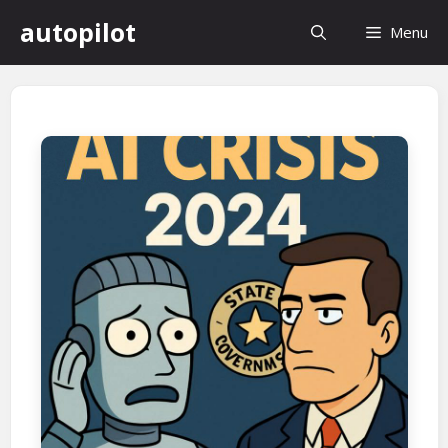
컨
autopilot
Menu
텐
츠
로
건
너
뛰
기