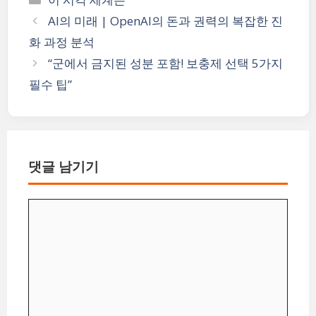
테
AI의 미래 | OpenAI의 돈과 권력의 복잡한 진
고
화 과정 분석
리
“군에서 금지된 성분 포함! 보충제 선택 5가지
필수 팁”
댓글 남기기
댓
글