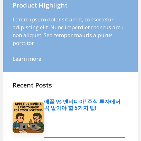
Product Highlight
Lorem ipsum dolor sit amet, consectetur
adipiscing elit. Nunc imperdiet rhoncus arcu
non aliquet. Sed tempor mauris a purus
porttitor
Learn more
Recent Posts
애플 vs 엔비디아! 주식 투자에서
꼭 알아야 할 5가지 팁!