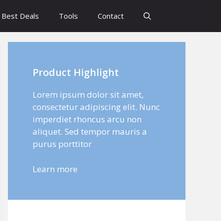
Best Deals
Tools
Contact
Product Highlight
Lorem ipsum dolor sit amet,
consectetur adipiscing elit. Nunc
imperdiet rhoncus arcu non
aliquet. Sed tempor mauris a
purus porttitor
Learn more