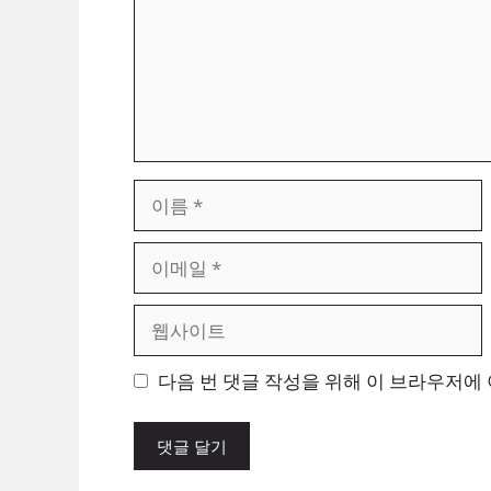
이
름
이
메
일
웹
사
이
다음 번 댓글 작성을 위해 이 브라우저에 
트