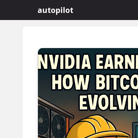
컨
autopilot
텐
츠
로
건
너
뛰
기