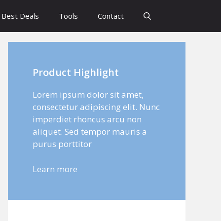
Best Deals
Tools
Contact
Product Highlight
Lorem ipsum dolor sit amet,
consectetur adipiscing elit. Nunc
imperdiet rhoncus arcu non
aliquet. Sed tempor mauris a
purus porttitor
Learn more