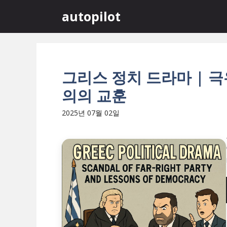
컨
autopilot
텐
츠
로
건
너
그리스 정치 드라마 | 
뛰
의의 교훈
기
2025년 07월 02일