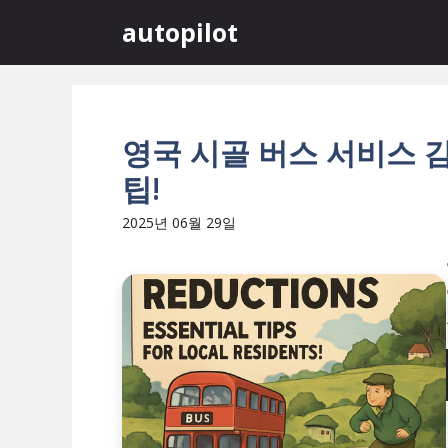
컨
autopilot
텐
츠
로
건
너
영국 시골 버스 서비스 감
뛰
팁!
기
2025년 06월 29일