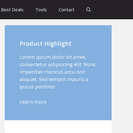
Best Deals
Tools
Contact
Product Highlight
Lorem ipsum dolor sit amet,
consectetur adipiscing elit. Nunc
imperdiet rhoncus arcu non
aliquet. Sed tempor mauris a
purus porttitor
Learn more